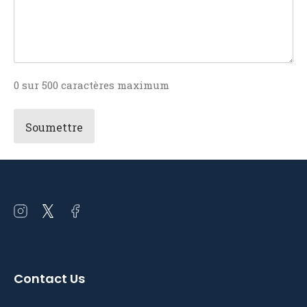
0 sur 500 caractères maximum
Open
Open
Open
instagram
twitter
facebook
in
in
in
a
a
a
Contact Us
new
new
new