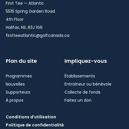
window
window
window
First Tee — Atlantic
5516 Spring Garden Road
4th Floor
Halifax, NS, B3J 1G6
firstteeatlantic@golfcanada.ca
Plan du site
Impliquez-vous
Programmes
Établissements
Nouvelles
Entraîneur ou bénévole
Supporteurs
Collecte de fonds
À propos
Faites un don
Conditions d’utilisation
Politique de confidentialité