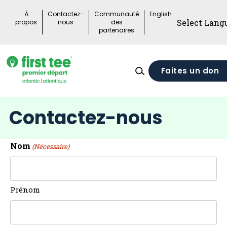
Skip
À
Contactez-
Communauté
English
to
propos
nous
des
partenaires
content
Faites un don
Contactez-nous
Nom
(Nécessaire)
Prénom